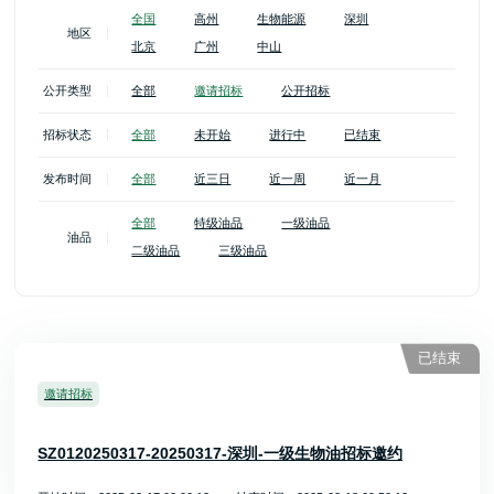
全国
高州
生物能源
深圳
地区
北京
广州
中山
公开类型
全部
邀请招标
公开招标
招标状态
全部
未开始
进行中
已结束
发布时间
全部
近三日
近一周
近一月
全部
特级油品
一级油品
油品
二级油品
三级油品
已结束
邀请招标
SZ0120250317-20250317-深圳-一级生物油招标邀约