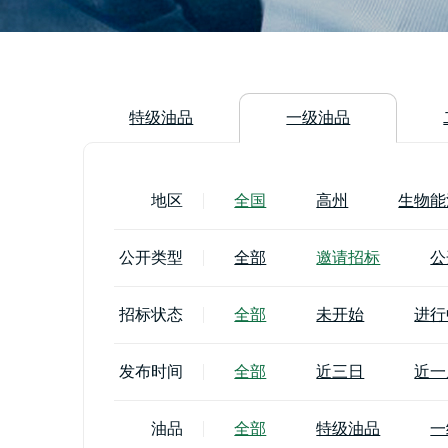
特级油品
一级油品
地区
全国
高州
生物能
公开类型
全部
邀请招标
公
招标状态
全部
未开始
进行
发布时间
全部
近三日
近一
油品
全部
特级油品
一