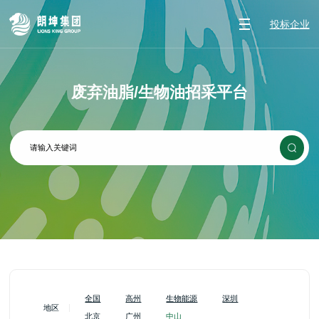
投标企业
废弃油脂/生物油招采平台
全国
高州
生物能源
深圳
地区
北京
广州
中山