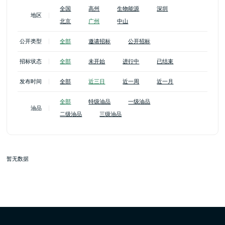
全国
高州
生物能源
深圳
地区
北京
广州
中山
公开类型
全部
邀请招标
公开招标
招标状态
全部
未开始
进行中
已结束
发布时间
全部
近三日
近一周
近一月
全部
特级油品
一级油品
油品
二级油品
三级油品
暂无数据