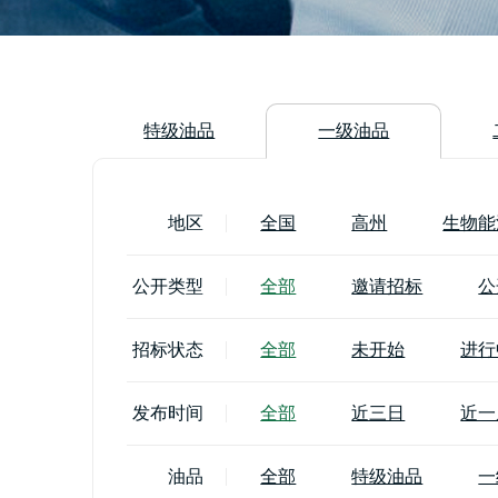
特级油品
一级油品
地区
全国
高州
生物能
公开类型
全部
邀请招标
公
招标状态
全部
未开始
进行
发布时间
全部
近三日
近一
油品
全部
特级油品
一