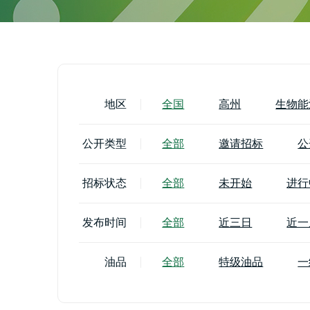
地区
全国
高州
生物能
公开类型
全部
邀请招标
公
招标状态
全部
未开始
进行
发布时间
全部
近三日
近一
油品
全部
特级油品
一