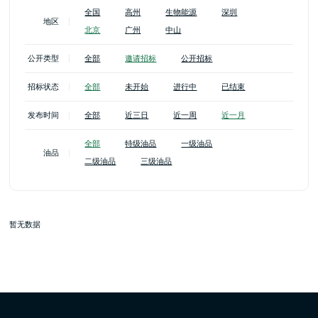
全国
高州
生物能源
深圳
地区
北京
广州
中山
公开类型
全部
邀请招标
公开招标
招标状态
全部
未开始
进行中
已结束
发布时间
全部
近三日
近一周
近一月
全部
特级油品
一级油品
油品
二级油品
三级油品
暂无数据