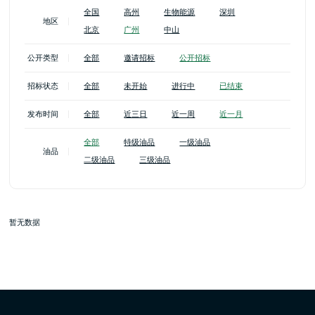
全国
高州
生物能源
深圳
地区
北京
广州
中山
公开类型
全部
邀请招标
公开招标
招标状态
全部
未开始
进行中
已结束
发布时间
全部
近三日
近一周
近一月
全部
特级油品
一级油品
油品
二级油品
三级油品
暂无数据