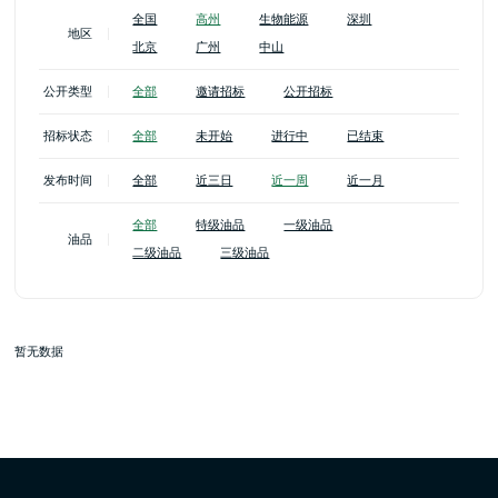
全国
高州
生物能源
深圳
地区
北京
广州
中山
公开类型
全部
邀请招标
公开招标
招标状态
全部
未开始
进行中
已结束
发布时间
全部
近三日
近一周
近一月
全部
特级油品
一级油品
油品
二级油品
三级油品
暂无数据