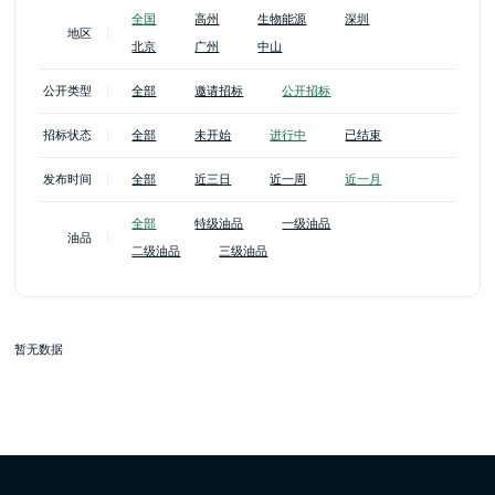
全国
高州
生物能源
深圳
地区
北京
广州
中山
公开类型
全部
邀请招标
公开招标
招标状态
全部
未开始
进行中
已结束
发布时间
全部
近三日
近一周
近一月
全部
特级油品
一级油品
油品
二级油品
三级油品
暂无数据