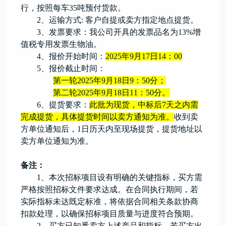
行
，
按照每车
35吨预付货款。
2、运输方式:
客户
自提
或卖方指定地点提货
。
3、发票要求：
我公
司开具
的
发票品名
为
13%增
值税专用发票生物油
。
4、报价
开始时间
：
202
5
年
9
月
17
日
14：00
5、
报价
截止时间
：
第一轮
202
5
年
9
月
18
日
9：50分；
第二轮
202
5
年
9
月
18
日
11：50分。
6、
提货要求：
此批为现货，中标后
7天之内需
完成提货，具体提货时间以卖方通知为准。
收到
卖
方
单位通知后，
1日历天内至现场提货，提货地址以
卖方
单位通知为准。
备注：
1、本次招标项目设有明确的关键指标，买方需
严格按照招标文件要求达成。在合同执行期间，若
实际指标未达既定标准，将依据合同相关条款协商
扣款处理，以确保招标项目质量与进度符合预期。
2、
买方已
知悉
卖方
上述产品和指标，若
买方
出