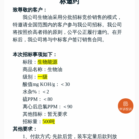
标邀约
致
尊敬的客户：
我公司生物油采用分批招标
竞价
销售的模式
，
特
邀请
全国范围内的
客户参与
我公司招
标。我公司
将按照价高者得的原则，公平公正履行邀约。在开
标后，我
公司
将与中标客户签订销售合同。
本次招标事项如下：
标段：
生物能源
商品名称：生物油
级别：
一级
酸值
mg KOH/g
：＜
30
水杂
%
：
＜
2
硫
PPM
：
＜
80
离心后总
氯
PPM
：
＜
90
申诉投诉
其他指标
：
暂
无要求
招标量：
500吨
其他要求：
1、付款方式:
先款后货，
装车定量后款到放