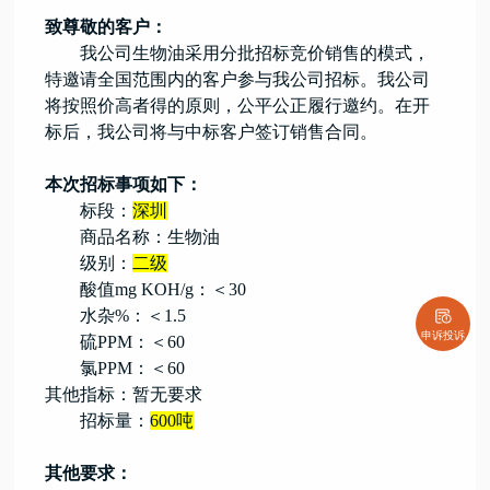
致尊敬的客户：
我公司生物油采用分批招标竞价销售的模式，
特邀请全国范围内的客户参与我公司招标。我公司
将按照价高者得的原则，公平公正履行邀约。在开
标后，我公司将与中标客户签订销售合同。
本次招标事项如下：
标段：
深圳
商品名称：生物油
级别：
二
级
酸值
mg KOH/g：＜30
水杂
%：＜1.5
申诉投诉
硫
PPM：＜60
氯
PPM：＜60
其他指标：暂无要求
招标量：
6
00吨
其他要求：