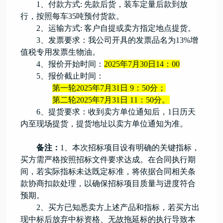
1、付款方式: 先款后货，装车定量后款到放
行，按照每车35吨预付货款。
2、运输方式: 客户自提或卖方指定地点提货。
3、发票要求：我公司开具的发票品名为13%增
值税专用发票生物油。
4、报价开始时间：
2025年
7
月
30
日
14：00
5、报价截止时间：
第一轮
2025年
7
月
31
日
9：50分；
第二轮
2025年
7
月
31
日
11：50分。
6、提货要求：收到卖方单位通知后，1日历天
内至现场提货，提货地址以卖方单位通知为准。
备注：
1、本次招标项目设有明确的关键指标，
买方需严格按照招标文件要求达成。在合同执行期
间，若实际指标未达既定标准，将依据合同相关条
款协商扣款处理，以确保招标项目质量与进度符合
预期。
2、买方已知悉卖方上述产品和指标，若买方出
现中标后放弃中标资格、无故拖延标的执行导致本